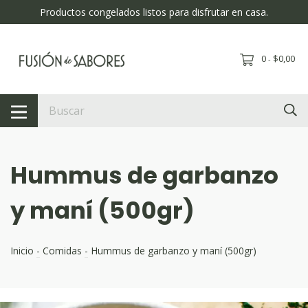
Productos congelados listos para disfrutar en casa.
0
$0,00
-
Hummus de garbanzo
y maní (500gr)
Inicio
-
Comidas
-
Hummus de garbanzo y maní (500gr)