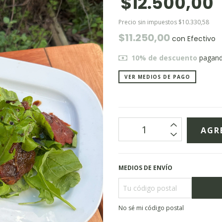
$12.500,00
Precio sin impuestos
$10.330,58
$11.250,00
con
Efectivo
10% de descuento
pagand
VER MEDIOS DE PAGO
MEDIOS DE ENVÍO
No sé mi código postal