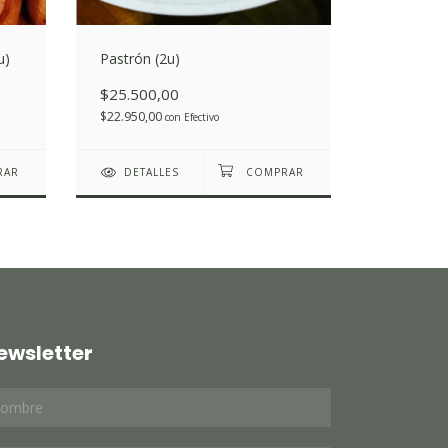
u)
Pastrón (2u)
Pamplona 
$25.500,00
$24.000
$22.950,00
$21.600,0
con
Efectivo
DETALLES
DETAL
ewsletter