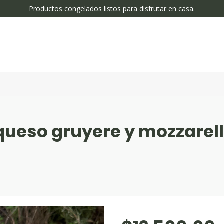
Productos congelados listos para disfrutar en casa.
queso gruyere y mozzarel