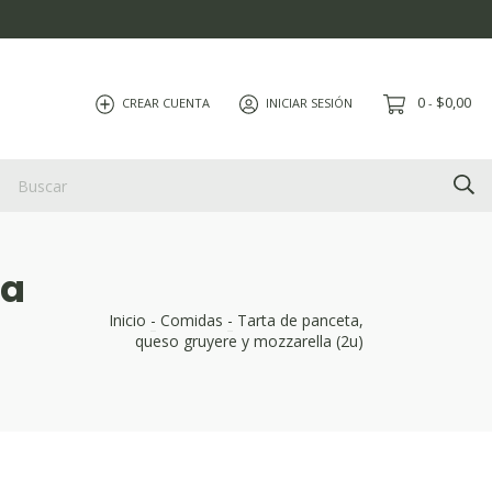
0
$0,00
CREAR CUENTA
INICIAR SESIÓN
-
la
Inicio
-
Comidas
-
Tarta de panceta,
queso gruyere y mozzarella (2u)