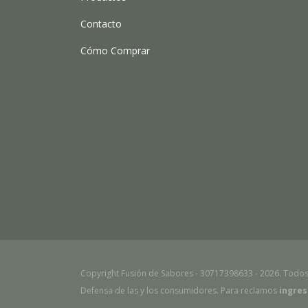
Contacto
Cómo Comprar
Copyright Fusión de Sabores - 30717398633 - 2026. Todos
Defensa de las y los consumidores. Para reclamos
ingres